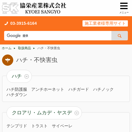
メニュー
取扱商品
03-3915-6164
施工業者様専用サイト
シロアリ・キクイムシ
ネズミ・害獣
ホーム
取扱商品
ハチ・不快害虫
ゴキブリ・衛生害虫
ハチ・不快害虫
施工機材・防護具
ハチ
湿気・カビ
ハチ防護服
アンチホーネット
ハチガード
ハチノック
ハチ・不快害虫
ハチダウン
消臭・除菌・殺菌
光触媒
クロアリ・ムカデ・ヤスデ
住宅補強・住宅関連
テンプリド
トラスト
サイベーレ