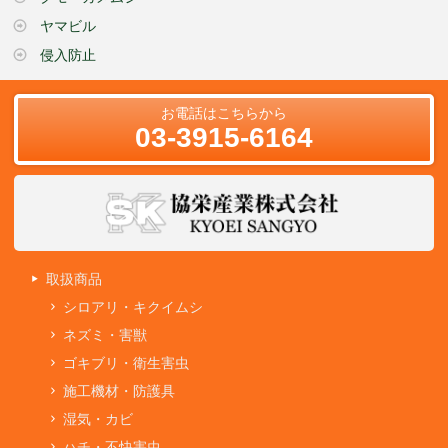
ヤマビル
侵入防止
お電話はこちらから
03-3915-6164
取扱商品
シロアリ・キクイムシ
ネズミ・害獣
ゴキブリ・衛生害虫
施工機材・防護具
湿気・カビ
ハチ・不快害虫