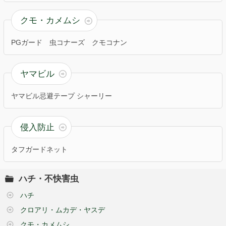
基礎補強
クモ・カメムシ
工業薬品
ゴミ回収ネット
PGガード
虫コナーズ
クモコナン
会社紹介
ヤマビル
お問い合わせ
ヤマビル忌避テープ シャーリー
侵入防止
タフガードネット
ハチ・
不快害虫
ハチ
クロアリ・ムカデ・ヤスデ
クモ・カメムシ