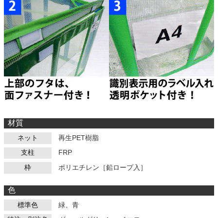
材質
ネット
再生PET樹脂
支柱
FRP
枠
ポリエチレン［鉛ロープ入］
色
標準色
緑、青