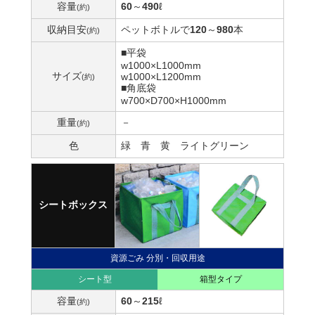
容量
60
～
490
ℓ
(約)
収納目安
ペットボトルで
120
～
980
本
(約)
■平袋
w1000×L1000mm
サイズ
w1000×L1200mm
(約)
■角底袋
w700×D700×H1000mm
重量
－
(約)
色
緑
青
黄
ライトグリーン
シートボックス
資源ごみ 分別・回収用途
シート型
箱型タイプ
容量
60
～
215
ℓ
(約)