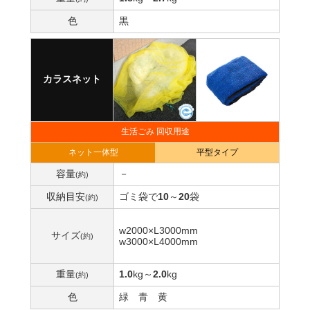
色
黒
カラスネット
生活ごみ 回収用途
ネット一体型
平型タイプ
容量
－
(約)
収納目安
ゴミ袋で
10
～
20
袋
(約)
w2000×L3000mm
サイズ
(約)
w3000×L4000mm
重量
1.0
kg
～
2.0
kg
(約)
色
緑
青
黄