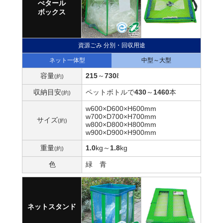
ぺタール
ボックス
資源ごみ 分別・回収用途
ネット一体型
中型～大型
容量
215
～
730
ℓ
(約)
収納目安
ペットボトルで
430
～
1460
本
(約)
w600×D600×H600mm
w700×D700×H700mm
サイズ
(約)
w800×D800×H800mm
w900×D900×H900mm
重量
1.0
kg
～
1.8
kg
(約)
色
緑
青
ネットスタンド