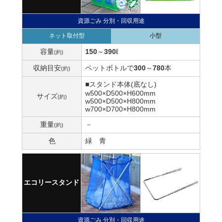
資源ごみ 分別・回収用途
ネット取付型
小型
容量
150
～
390
ℓ
(約)
収納目安
ペットボトルで
300
～
780
本
(約)
■スタンド本体
(底なし)
w500×D500×H600mm
サイズ
(約)
w500×D500×H800mm
w700×D700×H800mm
重量
－
(約)
色
緑
青
エコリースタンド
資源ごみ 分別・回収用途