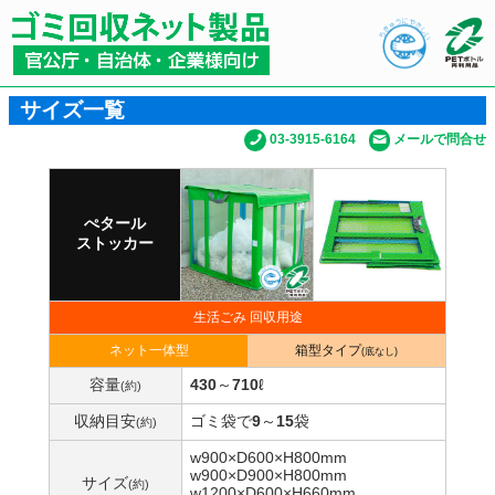
サイズ一覧
03-3915-6164
メールで問合せ
ぺタール
ストッカー
生活ごみ 回収用途
ネット一体型
箱型タイプ
(底なし)
容量
430
～
710
ℓ
(約)
収納目安
ゴミ袋で
9
～
15
袋
(約)
w900×D600×H800mm
w900×D900×H800mm
サイズ
(約)
w1200×D600×H660mm