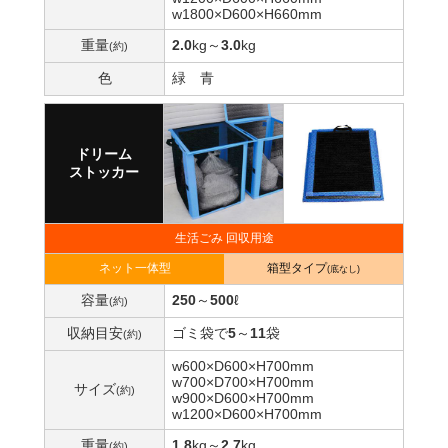
w1800×D600×H660mm
重量
2.0
kg
～
3.0
kg
(約)
色
緑
青
ドリーム
ストッカー
生活ごみ 回収用途
ネット一体型
箱型タイプ
(底なし)
容量
250
～
500
ℓ
(約)
収納目安
ゴミ袋で
5
～
11
袋
(約)
w600×D600×H700mm
w700×D700×H700mm
サイズ
(約)
w900×D600×H700mm
w1200×D600×H700mm
重量
1.8
kg
～
2.7
kg
(約)