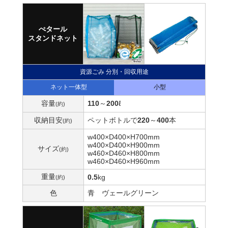
ぺタール
スタンドネット
資源ごみ 分別・回収用途
ネット一体型
小型
容量
110
～
200
ℓ
(約)
収納目安
ペットボトルで
220
～
400
本
(約)
w400×D400×H700mm
w400×D400×H900mm
サイズ
(約)
w460×D460×H800mm
w460×D460×H960mm
重量
0.5
kg
(約)
色
青
ヴェールグリーン