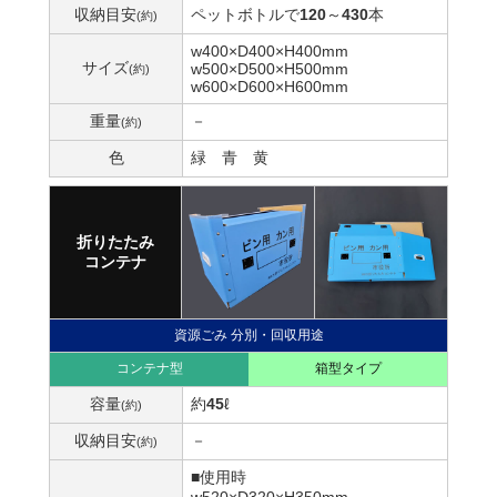
収納目安
ペットボトルで
120
～
430
本
(約)
w400×D400×H400mm
サイズ
w500×D500×H500mm
(約)
w600×D600×H600mm
重量
－
(約)
色
緑
青
黄
折りたたみ
コンテナ
資源ごみ 分別・回収用途
コンテナ型
箱型タイプ
容量
約
45
ℓ
(約)
収納目安
－
(約)
■使用時
w520×D320×H350mm