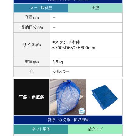
ネット取付型
大型
容量
－
(約)
収納目安
－
(約)
■スタンド本体
サイズ
(約)
w700×D650×H800mm
重量
3.5
kg
(約)
色
シルバー
平袋・角底袋
資源ごみ 分別・回収用途
ネット単体
袋タイプ